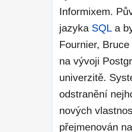
Informixem. Pův
jazyka
SQL
a by
Fournier, Bruce
na vývoji Postg
univerzitě. Sys
odstranění nej
nových vlastnos
přejmenován na