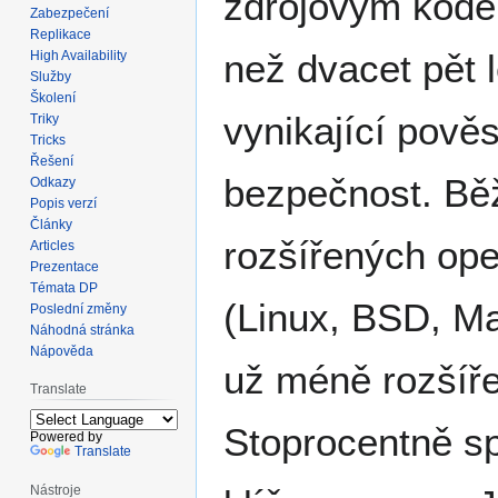
zdrojovým kóde
Zabezpečení
Replikace
než dvacet pět 
High Availability
Služby
Školení
vynikající pověs
Triky
Tricks
Řešení
bezpečnost. Běž
Odkazy
Popis verzí
Články
rozšířených op
Articles
Prezentace
Témata DP
(Linux, BSD, M
Poslední změny
Náhodná stránka
Nápověda
už méně rozšíře
Translate
Stoprocentně s
Powered by
Translate
Nástroje