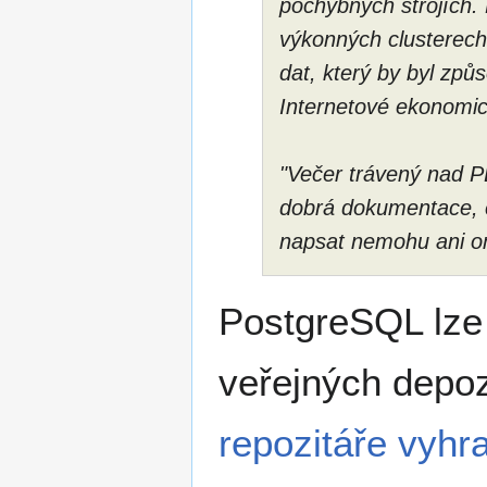
pochybných strojích.
výkonných clusterech.
dat, který by byl zp
Internetové ekonomi
"Večer trávený nad P
dobrá dokumentace, c
napsat nemohu ani o
PostgreSQL lze
veřejných depoz
repozitáře vyh