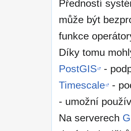
Předností systé
může být bezpro
funkce operátor
Díky tomu mohly
PostGIS
- podp
Timescale
- po
- umožní použív
Na serverech
G