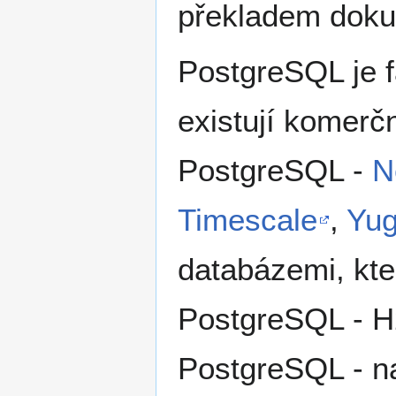
překladem doku
PostgreSQL je 
existují komer
PostgreSQL -
N
Timescale
,
Yu
databázemi, kter
PostgreSQL - H2
PostgreSQL - n