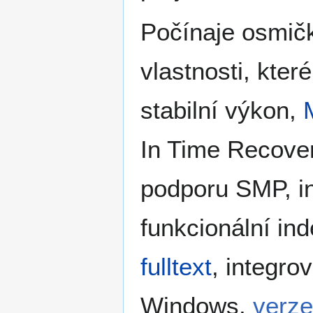
Počínaje osmič
vlastnosti, kter
stabilní výkon,
In Time Recover
podporu SMP, i
funkcionální in
fulltext
, integro
Windows.
verze