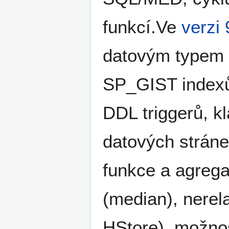
funkcí.Ve
verzi 
datovým typem 
SP_GIST index
DDL triggerů, k
datových strán
funkce a agreg
(median), nerel
HStore), možno