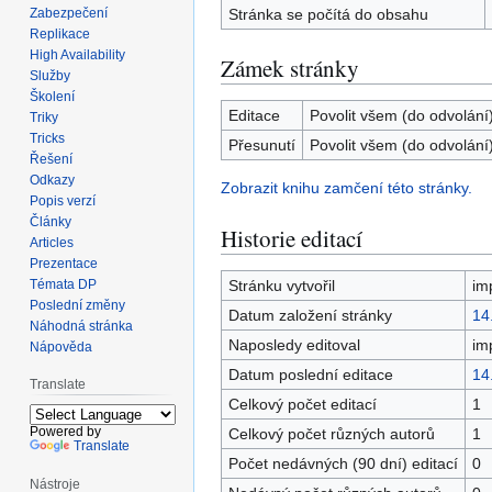
Zabezpečení
Stránka se počítá do obsahu
Replikace
High Availability
Zámek stránky
Služby
Školení
Editace
Povolit všem (do odvolání
Triky
Tricks
Přesunutí
Povolit všem (do odvolání
Řešení
Odkazy
Zobrazit knihu zamčení této stránky.
Popis verzí
Články
Historie editací
Articles
Prezentace
Témata DP
Stránku vytvořil
im
Poslední změny
Datum založení stránky
14
Náhodná stránka
Naposledy editoval
im
Nápověda
Datum poslední editace
14
Translate
Celkový počet editací
1
Powered by
Celkový počet různých autorů
1
Translate
Počet nedávných (90 dní) editací
0
Nástroje