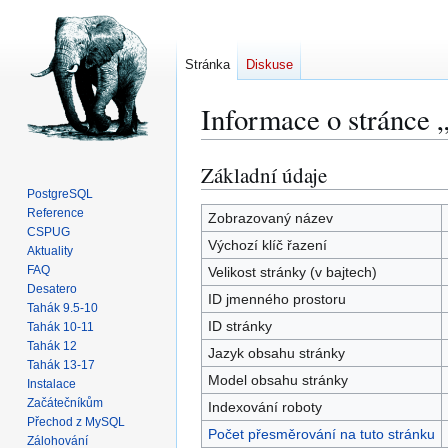
Stránka
Diskuse
Informace o stránce
Základní údaje
Skočit
Skočit
na
na
PostgreSQL
Reference
navigaci
vyhledávání
Zobrazovaný název
CSPUG
Výchozí klíč řazení
Aktuality
FAQ
Velikost stránky (v bajtech)
Desatero
ID jmenného prostoru
Tahák 9.5-10
ID stránky
Tahák 10-11
Tahák 12
Jazyk obsahu stránky
Tahák 13-17
Model obsahu stránky
Instalace
Začátečníkům
Indexování roboty
Přechod z MySQL
Počet přesměrování na tuto stránku
Zálohování