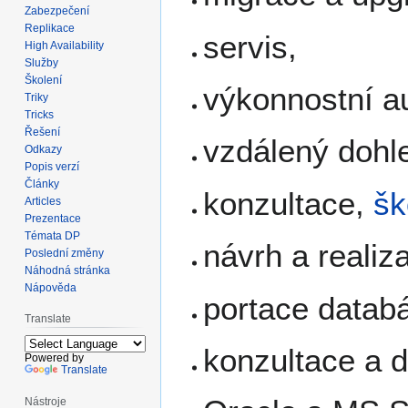
Zabezpečení
Replikace
servis,
High Availability
Služby
Školení
výkonnostní au
Triky
Tricks
Řešení
vzdálený dohl
Odkazy
Popis verzí
Články
konzultace,
šk
Articles
Prezentace
Témata DP
návrh a realiz
Poslední změny
Náhodná stránka
Nápověda
portace datab
Translate
konzultace a 
Powered by
Translate
Nástroje