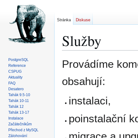
Stránka
Diskuse
Služby
Skočit
Skočit
PostgreSQL
Provádíme kome
na
na
Reference
CSPUG
navigaci
vyhledávání
Aktuality
obsahují:
FAQ
Desatero
Tahák 9.5-10
instalaci,
Tahák 10-11
Tahák 12
Tahák 13-17
poinstalační k
Instalace
Začátečníkům
Přechod z MySQL
migrace a upg
Zálohování