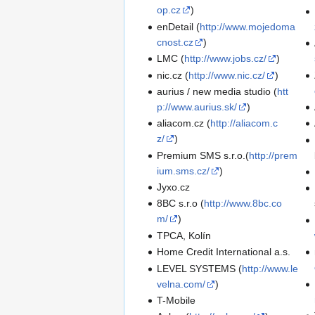
op.cz
)
enDetail (
http://www.mojedoma
cnost.cz
)
LMC (
http://www.jobs.cz/
)
nic.cz (
http://www.nic.cz/
)
aurius / new media studio (
htt
p://www.aurius.sk/
)
aliacom.cz (
http://aliacom.c
z/
)
Premium SMS s.r.o.(
http://prem
ium.sms.cz/
)
Jyxo.cz
8BC s.r.o (
http://www.8bc.co
m/
)
TPCA, Kolín
Home Credit International a.s.
LEVEL SYSTEMS (
http://www.le
velna.com/
)
T-Mobile