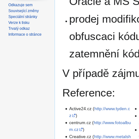
Oracle a MS 
Odkazuje sem
Související změny
prodej modifi
Speciální stránky
Verze k tisku
Trvalý odkaz
obfuscaci kód
Informace o stránce
zatemnění kó
V případě zájmu
Reference:
Active24.cz (
http://www.tyden.c
z
)
centrum.cz (
http://www.fotoalbu
m.cz
)
Creative.cz (
http://www.metalsh