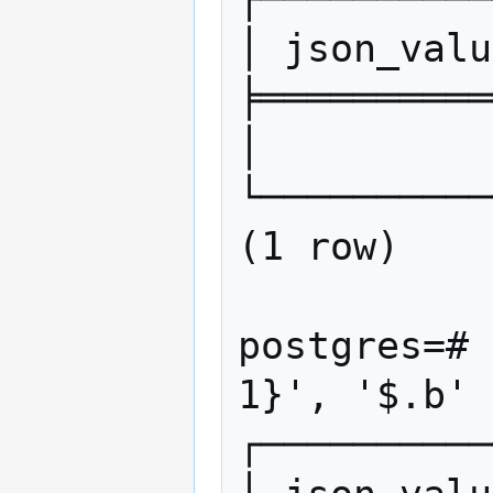
│ json_valu
╞══════════
│          
└──────────
(1 row)

postgres=# 
1}', '$.b' 
┌──────────