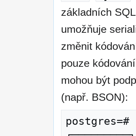
základních SQL
umožňuje seria
změnit kódování
pouze kódování
mohou být podp
(např. BSON):
postgres=# 
┌─────────┐
