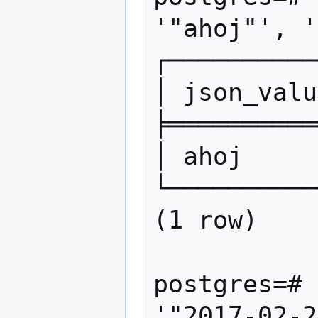
'"ahoj"', '
┌──────────
│ json_valu
╞══════════
│ ahoj     
└──────────
(1 row)

postgres=# 
'"2017-02-2