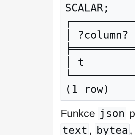
SCALAR;

┌──────────
│ ?column? 
╞══════════
│ t        
└──────────
Funkce
json
p
text
,
bytea
,