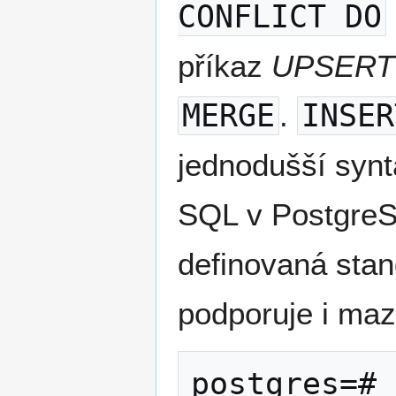
CONFLICT DO
příkaz
UPSERT
MERGE
.
INSER
jednodušší synta
SQL v PostgreS
definovaná stan
podporuje i maz
postgres=# 