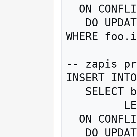
  ON CONFLICT(id)

   DO UPDATE SET v = (SELECT v FROM boo 
WHERE foo.i
-- zapis pr
INSERT INTO
   SELECT boo.id, boo.v FROM boo

         LEFT JOIN foo ON boo.id = foo.id

  ON CONFLICT(id)
