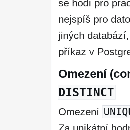
se hodí pro prác
nejspíš pro dato
jiných databází,
příkaz v Postgr
Omezení (con
DISTINCT
Omezení
UNIQ
Za unikátní hod