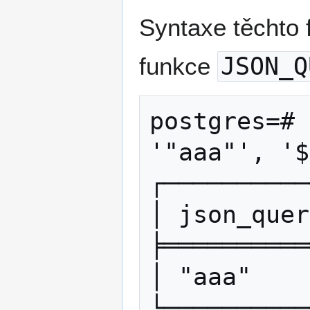
Syntaxe těchto f
funkce
JSON_Q
postgres=# 
'"aaa"', '$
┌──────────
│ json_quer
╞══════════
│ "aaa"    
└──────────