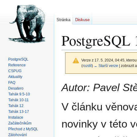
Stránka
Diskuse
PostgreSQL 
PostgreSQL
Verze z 17. 5. 2024, 04:45, kterou
Reference
(
rozdíl
)
← Starší verze
| zobrazit a
CSPUG
Aktuality
Skočit
Skočit
FAQ
Autor: Pavel St
na
na
Desatero
Tahák 9.5-10
navigaci
vyhledávání
Tahák 10-11
V článku věnov
Tahák 12
Tahák 13-17
Instalace
novinky v této v
Začátečníkům
Přechod z MySQL
Zálohování