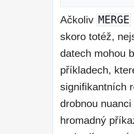
Ačkoliv
MERGE
skoro totéž, ne
datech mohou bý
příkladech, kter
signifikantních 
drobnou nuanci
hromadný příka