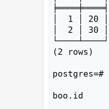
╞════╪════╡

│  1 │ 20 │

│  2 │ 30 │

└────┴────┘

(2 rows)

postgres=# 
              USING boo ON f
boo.id

               WHEN MATCHED T