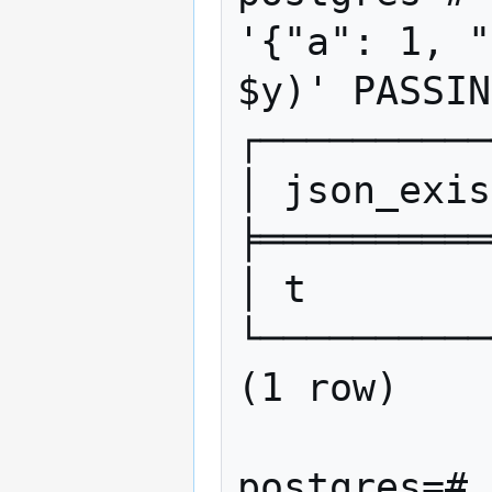
'{"a": 1, "
$y)' PASSIN
┌──────────
│ json_exis
╞══════════
│ t        
└──────────
(1 row)

postgres=# 