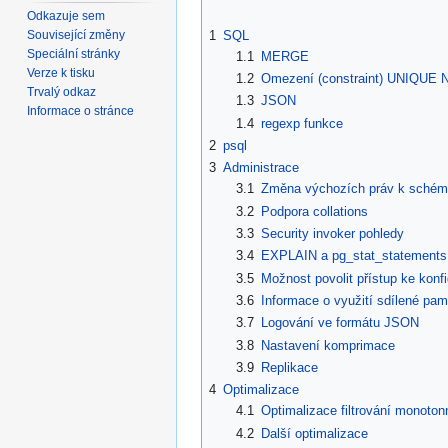
Odkazuje sem
1
SQL
Související změny
Speciální stránky
1.1
MERGE
Verze k tisku
1.2
Omezení (constraint) UNIQUE
Trvalý odkaz
1.3
JSON
Informace o stránce
1.4
regexp funkce
2
psql
3
Administrace
3.1
Změna výchozích práv k schéma
3.2
Podpora collations
3.3
Security invoker pohledy
3.4
EXPLAIN a pg_stat_statements
3.5
Možnost povolit přístup ke kon
3.6
Informace o využití sdílené pam
3.7
Logování ve formátu JSON
3.8
Nastavení komprimace
3.9
Replikace
4
Optimalizace
4.1
Optimalizace filtrování monoton
4.2
Další optimalizace