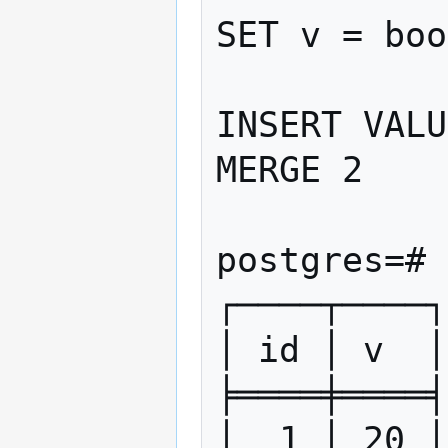
SET v = boo
               WHEN NOT MAT
INSERT VALU
MERGE 2

postgres=# 
┌────┬────┐

│ id │ v  │

╞════╪════╡

│  1 │ 20 │
