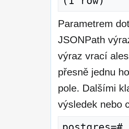
Parametrem dot
JSONPath výra
výraz vrací ale
přesně jednu h
pole. Dalšími k
výsledek nebo 
postgres=# 