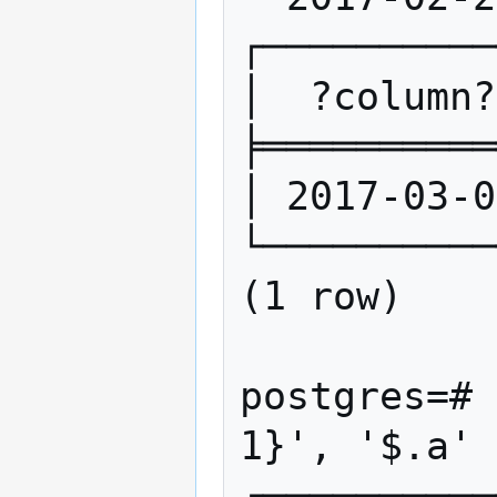
┌──────────
│  ?column?
╞══════════
│ 2017-03-0
└──────────
(1 row)

postgres=# 
1}', '$.a' 
┌──────────