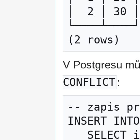
│  2 │ 30 │

└────┴────┘

V Postgresu mů
CONFLICT
:
-- zapis pr
INSERT INTO
   SELECT id, v FROM boo b
