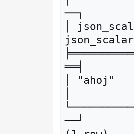
──┐

│ json_scal
json_scalar
╞══════════
══╡

│ "ahoj"      
│

└──────────
──┘
