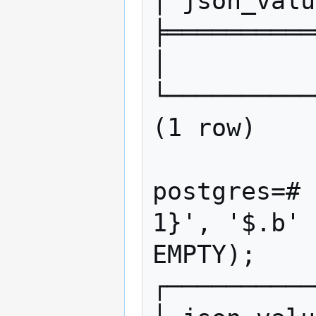
│ json_valu
╞══════════
│          
└──────────
(1 row)

postgres=# 
1}', '$.b' 
EMPTY);

┌──────────