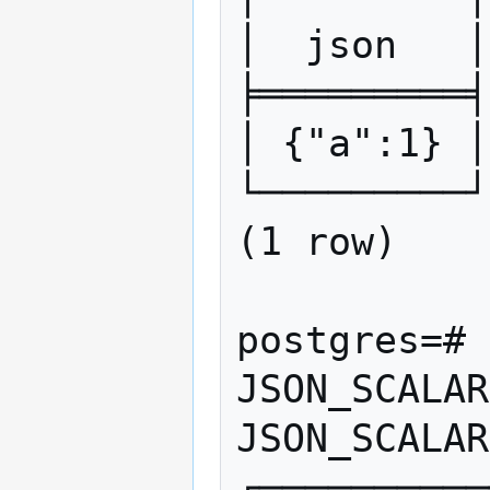
│  json   │

╞═════════╡

│ {"a":1} │

└─────────┘

(1 row)

postgres=# 
JSON_SCALAR
JSON_SCALAR
┌──────────