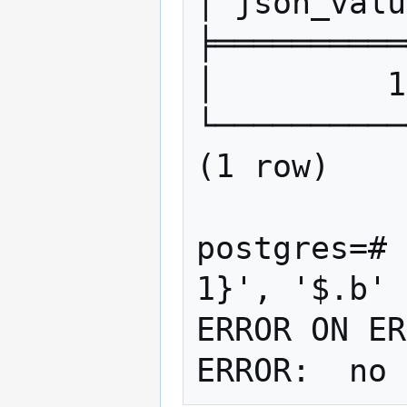
│ json_valu
╞══════════
│         1
└──────────
(1 row)

postgres=# 
1}', '$.b' 
ERROR ON ER