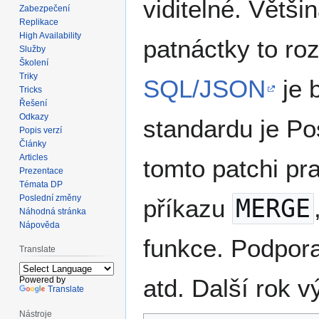
viditelné. Větši
Zabezpečení
Replikace
High Availability
patnáctky to ro
Služby
Školení
Triky
SQL/JSON
je 
Tricks
Řešení
Odkazy
standardu je Po
Popis verzí
Články
Articles
tomto patchi pr
Prezentace
Témata DP
Poslední změny
příkazu
MERGE
Náhodná stránka
Nápověda
funkce. Podpor
Translate
atd. Další rok v
Powered by
Translate
Nástroje