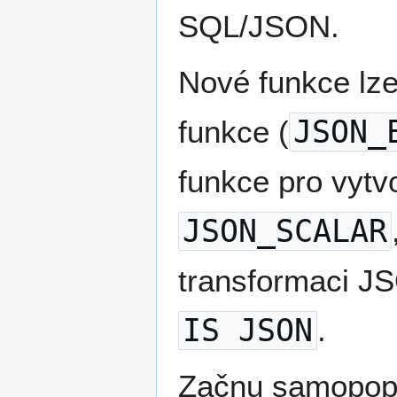
SQL/JSON.
Nové funkce lze 
funkce (
JSON_
funkce pro vytv
JSON_SCALAR
transformaci JS
IS JSON
.
Začnu samopop