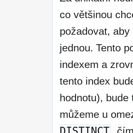
co většinou ch
požadovat, aby
jednou. Tento 
indexem a zrov
tento index bud
hodnotu), bude 
můžeme u ome
DISTINCT
, čí