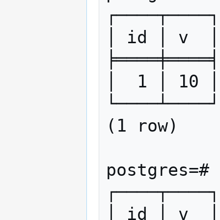
┌────┬────┐

│ id │ v  │

╞════╪════╡

│  1 │ 10 │

└────┴────┘

(1 row)

postgres=# 
┌────┬────┐

│ id │ v  │
