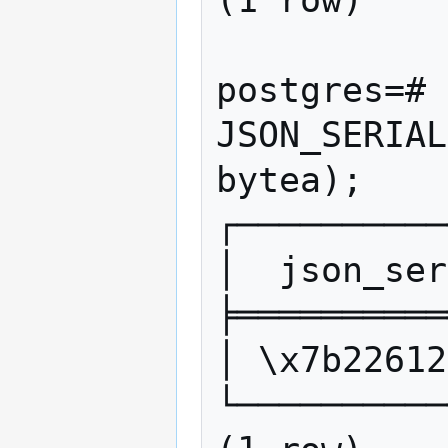
(1 row)

postgres=# 
JSON_SERIAL
bytea);

┌──────────
│  json_ser
╞══════════
│ \x7b22612
└──────────