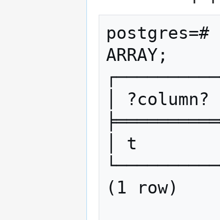
postgres=# 
ARRAY;

┌──────────
│ ?column? 
╞══════════
│ t        
└──────────
(1 row)
