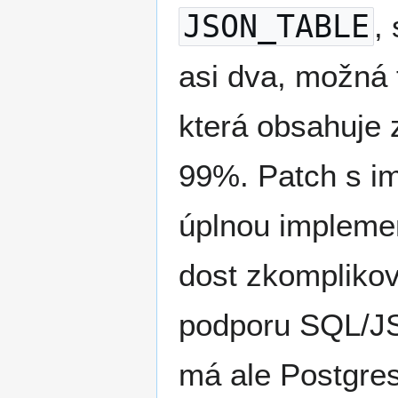
JSON_TABLE
,
asi dva, možná 
která obsahuje z
99%. Patch s i
úplnou implemen
dost zkomplikov
podporu SQL/JS
má ale Postgres