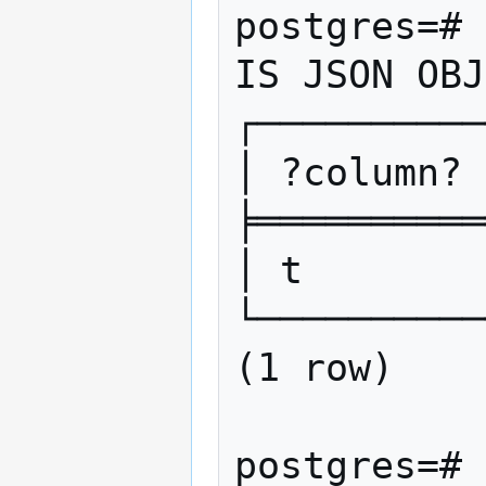
postgres=# 
IS JSON OBJ
┌──────────
│ ?column? 
╞══════════
│ t        
└──────────
(1 row)

postgres=# 