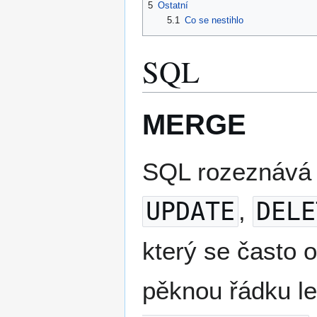
5
Ostatní
5.1
Co se nestihlo
SQL
MERGE
SQL rozeznává 
UPDATE
,
DELE
který se často 
pěknou řádku l