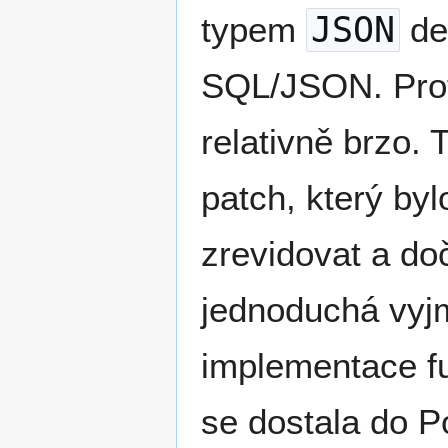
typem
JSON
de
SQL/JSON. Prot
relativně brzo.
patch, který byl
zrevidovat a do
jednoduchá vy
implementace 
se dostala do P