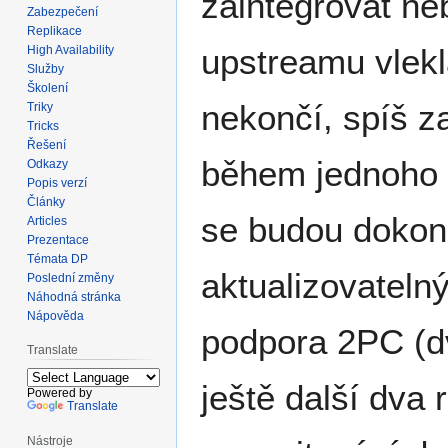
zaintegrovat neb
Zabezpečení
Replikace
upstreamu vlekl
High Availability
Služby
Školení
nekončí, spíš za
Triky
Tricks
Řešení
během jednoho r
Odkazy
Popis verzí
Články
se budou dokonč
Articles
Prezentace
Témata DP
aktualizovatel
Poslední změny
Náhodná stránka
Nápověda
podpora 2PC (d
Translate
ještě další dva
Powered by
Translate
Nástroje