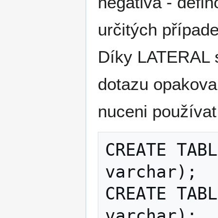
negativa - defi
určitých případ
Díky LATERAL s
dotazu opakovan
nuceni používat 
CREATE TABL
varchar);

CREATE TABL
varchar);
