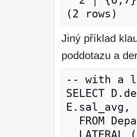
  2 │ {6,7}

Jiný příklad k
poddotazu a der
-- with a l
SELECT D.de
E.sal_avg, 
  FROM Departments AS D,

  LATERAL (SELECT AVG(P.salary), COUNT(*)
