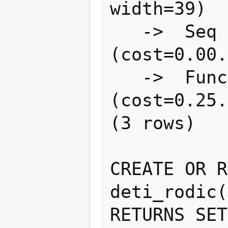
width=39)

   ->  Seq Scan on rodice r  
(cost=0.00.
   ->  Function Scan on deti_rodic x  
(cost=0.25.
(3 rows)

CREATE OR R
deti_rodic(
RETURNS SET