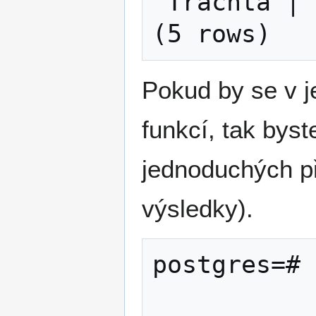
 Trachta │ Pepik

Pokud by se v 
funkcí, tak bys
jednoduchých p
výsledky).
postgres=# 
              FROM rodi