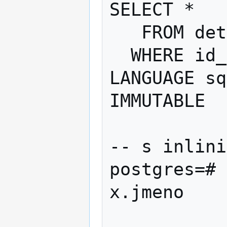
SELECT * 

   FROM deti 

  WHERE id_rodice = $1

LANGUAGE sq
IMMUTABLE

-- s inlini
postgres=# 
x.jmeno

                  