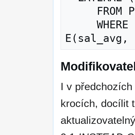
     FROM Personnel AS P

     WHERE P.dept_nbr = D.dept_nbr) AS 
Modifikovate
I v předchozích
krocích, docílit
aktualizovatelný