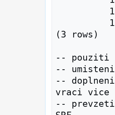
          1 │ Pepicka

          1 │ Liduska

(3 rows)

-- pouziti 
-- umisteni
-- doplneni
vraci vice 
-- prevzeti