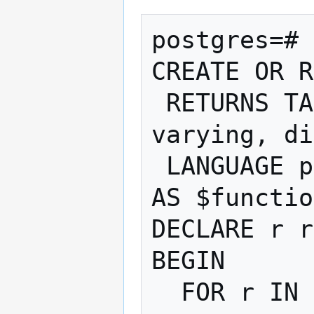
postgres=# 
CREATE OR R
 RETURNS TABLE(rodic_jmeno character 
varying, di
 LANGUAGE plpgsql

AS $functio
DECLARE r r
BEGIN

  FOR r IN SELECT * 
