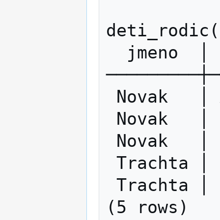
               
deti_rodic(
  jmeno  │  jmeno  

─────────┼─
 Novak   │ Anicka

 Novak   │ Pepicka

 Novak   │ Liduska

 Trachta │ Honzik

 Trachta │ Pepik
