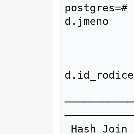
postgres=# 
d.jmeno 

                  
                
               
d.id_rodice
                          
───────────
───────────
 Hash Join  (cost=1.04..2.16 rows=5 