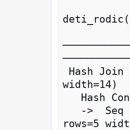
              
deti_rodic(
                          
───────────
───────────
 Hash Join  (cost=1.04..2.16 rows=5 
width=14)

   Hash Cond: (deti.id_rodice = r.id)

   ->  Seq Scan on deti  (cost=0.00..1.05 
rows=5 widt