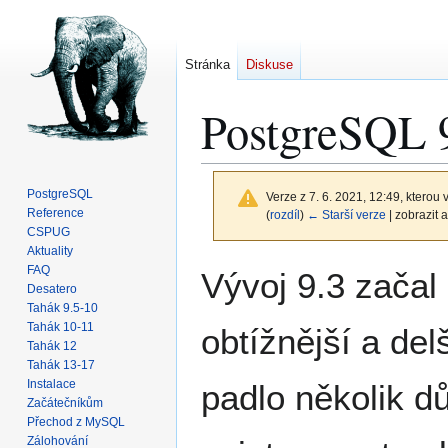
Stránka
Diskuse
PostgreSQL 9
PostgreSQL
Verze z 7. 6. 2021, 12:49, kterou v
Reference
(
rozdíl
)
← Starší verze
| zobrazit a
CSPUG
Aktuality
Skočit
Skočit
FAQ
Vývoj 9.3 začal
na
na
Desatero
Tahák 9.5-10
navigaci
vyhledávání
Tahák 10-11
obtížnější a del
Tahák 12
Tahák 13-17
Instalace
padlo několik dů
Začátečníkům
Přechod z MySQL
Zálohování