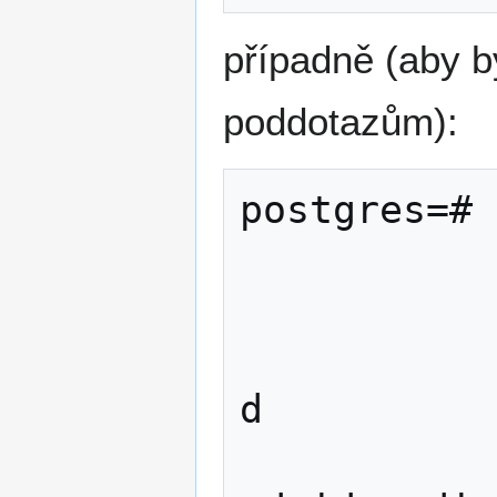
případně (aby b
poddotazům):
postgres=# 
              FROM rodi
                   LAT
              
d 

               