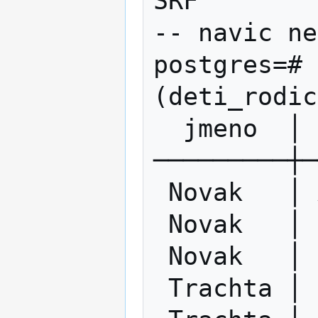
SRF

-- navic ne
postgres=# 
(deti_rodic
  jmeno  │  jmeno  

─────────┼─
 Novak   │ Anicka

 Novak   │ Pepicka

 Novak   │ Liduska

 Trachta │ Honzik
