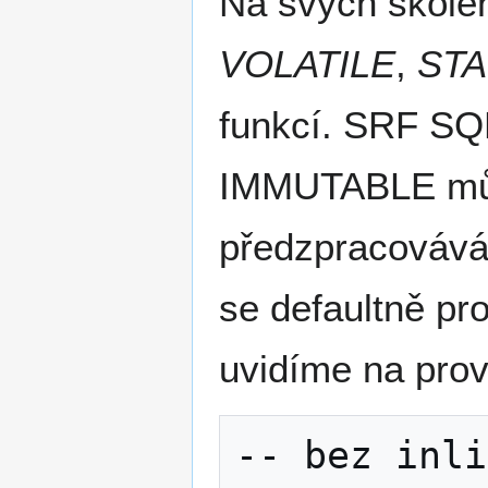
Na svých školen
VOLATILE
,
STA
funkcí. SRF SQL
IMMUTABLE může
předzpracovává 
se defaultně pr
uvidíme na pro
-- bez inli