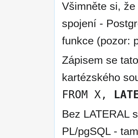
Všimněte si, že
spojení - Post
funkce (pozor: p
Zápisem se tato
kartézského so
FROM X,
LAT
Bez LATERAL sp
PL/pgSQL - tam 