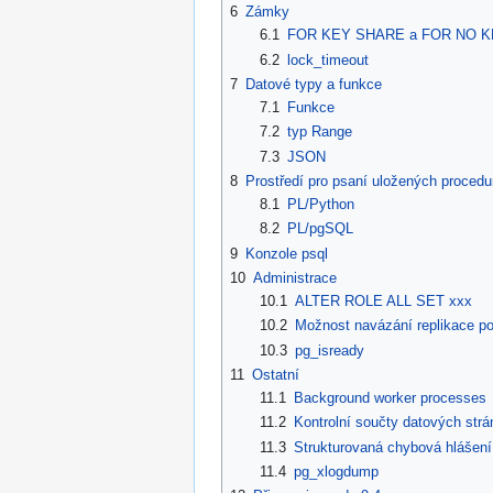
6
Zámky
6.1
FOR KEY SHARE a FOR NO K
6.2
lock_timeout
7
Datové typy a funkce
7.1
Funkce
7.2
typ Range
7.3
JSON
8
Prostředí pro psaní uložených procedu
8.1
PL/Python
8.2
PL/pgSQL
9
Konzole psql
10
Administrace
10.1
ALTER ROLE ALL SET xxx
10.2
Možnost navázání replikace p
10.3
pg_isready
11
Ostatní
11.1
Background worker processes
11.2
Kontrolní součty datových strá
11.3
Strukturovaná chybová hlášení
11.4
pg_xlogdump