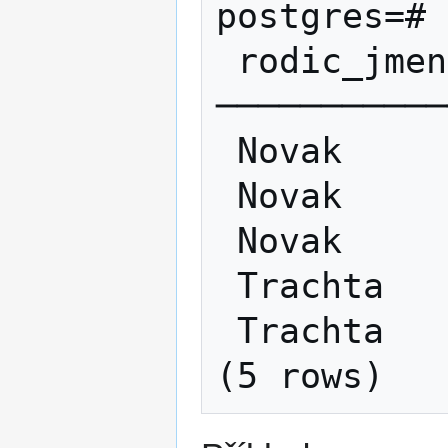
postgres=# 
 rodic_jmeno │ dite_jmeno 

───────────
 Novak       │ Anicka

 Novak       │ Pepicka

 Novak       │ Liduska

 Trachta     │ Honzik

 Trachta     │ Pepik
