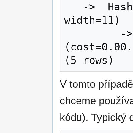
   ->  Hash  (cost=1.02..1.02 rows=2 
width=11)

         ->  Seq Scan on rodice r  
(cost=0.00.
V tomto případ
chceme používa
kódu). Typický 