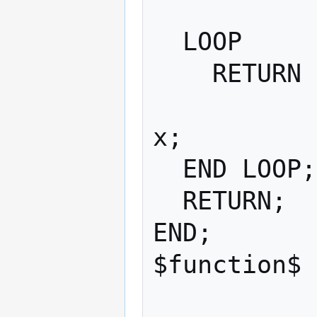
              FROM r
  LOOP

    RETURN QUERY SELECT r.jmeno, x.jmeno 

                    FRO
x;

  END LOOP;

  RETURN;

END;

$function$
