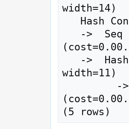
width=14)

   Hash Cond: (d.id_rodice = r.id)

   ->  Seq Scan on deti d  
(cost=0.00.
   ->  Hash  (cost=1.02..1.02 rows=2 
width=11)

         ->  Seq Scan on rodice r  
(cost=0.00.