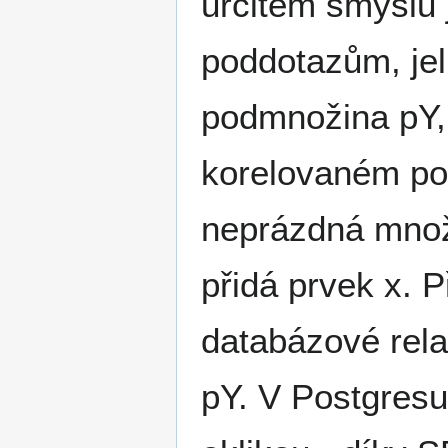
určitém smyslu
poddotazům, jel
podmnožina pY, 
korelovaném pod
neprázdná množi
přidá prvek x. 
databázové rela
pY. V Postgresu