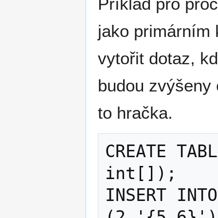
Příklad pro pro
jako primárním 
vytořit dotaz, k
budou zvýšeny 
to hračka.
CREATE TABL
int[]);

INSERT INTO
(2,'{5,6}')