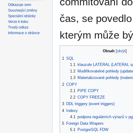
commitování doc
Odkazuje sem
Související změny
čas, se povedlo
Speciální stránky
Verze k tisku
Trvalý odkaz
kterým může být 
Informace o stránce
Obsah
1
SQL
1.1
klauzule LATERAL (LATERAL spo
1.2
Modifikovatelné pohledy (update
1.3
Materializované pohledy (materi
2
COPY
2.1
PIPE COPY
2.2
COPY FREEZE
3
DDL triggery (event triggers)
4
Indexy
4.1
podpora regulárních výrazů v p
5
Foreign Data Wrapers
5.1
PostgreSQL FDW