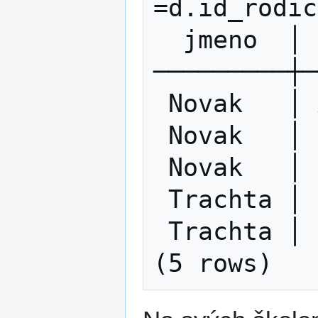
=d.id_rodic
  jmeno  │  jmeno  

─────────┼─
 Novak   │ Anicka

 Novak   │ Pepicka

 Novak   │ Liduska

 Trachta │ Honzik

 Trachta │ Pepik
