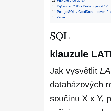
12
Připravuje se do 9.4
13
PgConf.eu 2012 - Praha, říjen 2012
14
PostgreSQL v GoodData - provoz Po
15
Závěr
SQL
klauzule LAT
Jak vysvětlit
LA
databázových re
součinu X x Y, 