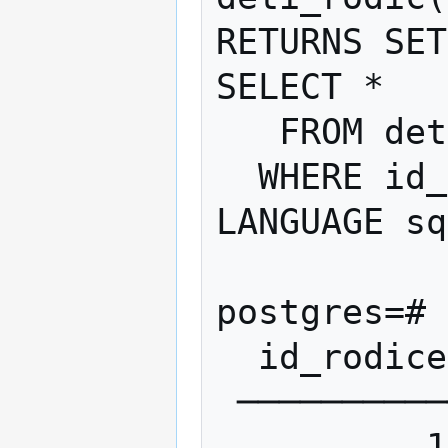
RETURNS SET
SELECT * 

   FROM deti 

  WHERE id_rodice = $1

LANGUAGE sq
postgres=# 
  id_rodice │  jmeno  

 ───────────┼─────────

          1 │ Anicka
