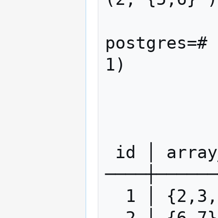
postgres=# 
1) 

              FROM tes
                   unne
             GROUP BY t
 id │ array_agg 

────┼──────
  1 │ {2,3,4,5}
