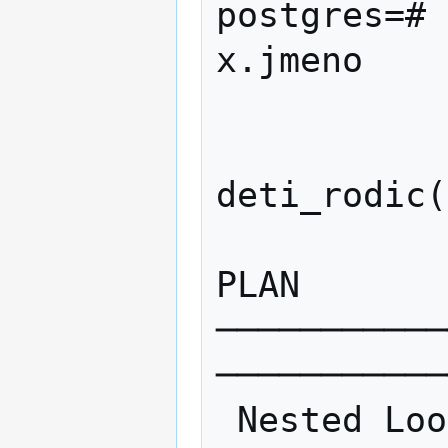
postgres=# 
x.jmeno 

                   
              
deti_rodic(
             
PLAN       
───────────
───────────
 Nested Loop  (cost=0.25..41.27 rows=2000 