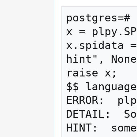
postgres=# 
x = plpy.SP
x.spidata =
hint", None
raise x;

$$ language
ERROR:  plp
DETAIL:  So
HINT:  some