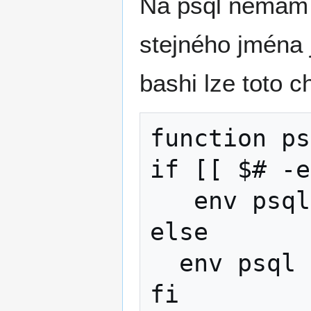
Na psql nemám r
stejného jména 
bashi lze toto c
function ps
if [[ $# -e
   env psql postgres

else

  env psql "$@"

fi
