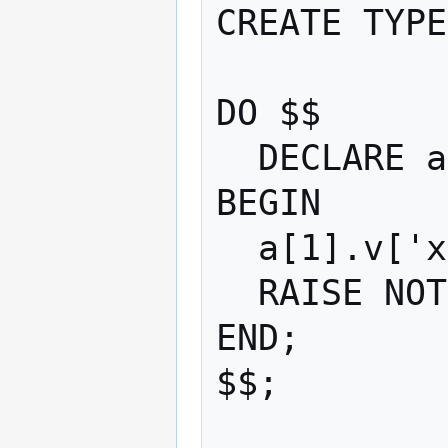
CREATE TYPE
DO $$

  DECLARE a jsonb_singleval[];

BEGIN

  a[1].v['x1'] = jsonb '100';

  RAISE NOTICE 'first item %', a[1].v;

END; 

$$;
