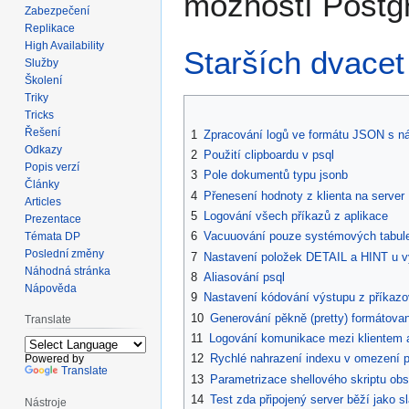
možností Postg
Zabezpečení
Replikace
High Availability
Starších dvacet 
Služby
Školení
Triky
Tricks
Řešení
1
Zpracování logů ve formátu JSON s ná
Odkazy
2
Použití clipboardu v psql
Popis verzí
3
Pole dokumentů typu jsonb
Články
4
Přenesení hodnoty z klienta na server
Articles
5
Logování všech příkazů z aplikace
Prezentace
6
Vacuuování pouze systémových tabul
Témata DP
Poslední změny
7
Nastavení položek DETAIL a HINT u 
Náhodná stránka
8
Aliasování psql
Nápověda
9
Nastavení kódování výstupu z příkazo
10
Generování pěkně (pretty) formátov
Translate
11
Logování komunikace mezi klientem
12
Rychlé nahrazení indexu v omezení p
Powered by
Translate
13
Parametrizace shellového skriptu obs
14
Test zda připojený server běží jako s
Nástroje