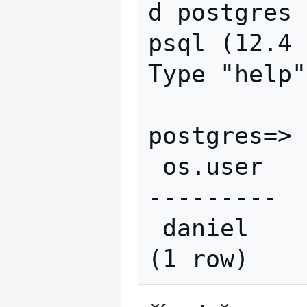
d postgres

psql (12.4 
Type "help"
postgres=> 
 os.user

---------

 daniel
