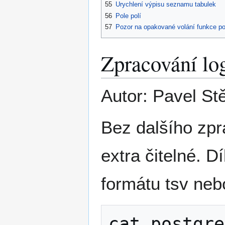
55
Urychlení výpisu seznamu tabulek
56
Pole polí
57
Pozor na opakované volání funkce po
Zpracování lo
Autor: Pavel St
Bez dalšího zp
extra čitelné. D
formátu tsv neb
cat postgre