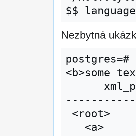
Nezbytná ukázk
postgres=# 
<b>some tex
      xml_pretty      

-----------
 <root>              +

   <a>               +
