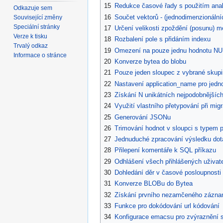
15
Redukce časové řady s použitím anal
Odkazuje sem
16
Součet vektorů - (jednodimenzionálníc
Související změny
Speciální stránky
17
Určení velikosti zpoždění (posunu) 
Verze k tisku
18
Rozbalení pole s přidáním indexu
Trvalý odkaz
19
Omezení na pouze jednu hodnotu NUL
Informace o stránce
20
Konverze bytea do blobu
21
Pouze jeden sloupec z vybrané skup
22
Nastavení application_name pro jedno
23
Získání N unikátních nejpodobnější
24
Využití vlastního přetypování při mi
25
Generování JSONu
26
Trimování hodnot v sloupci s typem p
27
Jednuduché zpracování výsledku dot
28
Přilepení komentáře k SQL příkazu
29
Odhlášení všech přihlášených uživat
30
Dohledání děr v časové posloupnosti
31
Konverze BLOBu do Bytea
32
Získání prvního nezamčeného zázna
33
Funkce pro dokódování url kódování
34
Konfigurace emacsu pro zvýraznění s