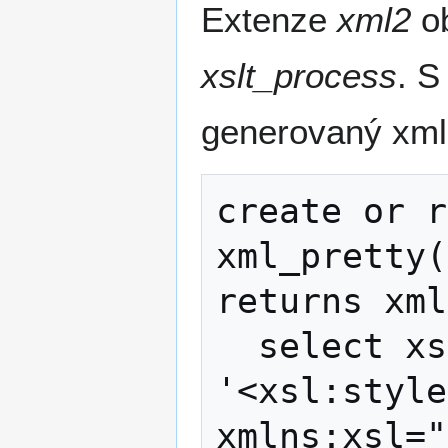
Extenze
xml2
ob
xslt_process
. S
generovaný xml
create or r
xml_pretty(
returns xml
  select xslt_process($1,

'<xsl:style
xmlns:xsl="