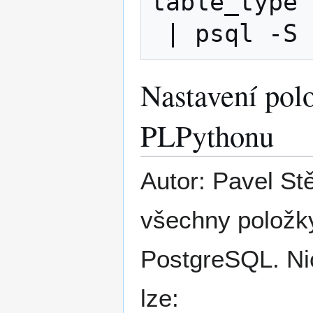
table_type 
Nastavení po
PLPythonu
Autor: Pavel S
všechny položky
PostgreSQL. Ni
lze: