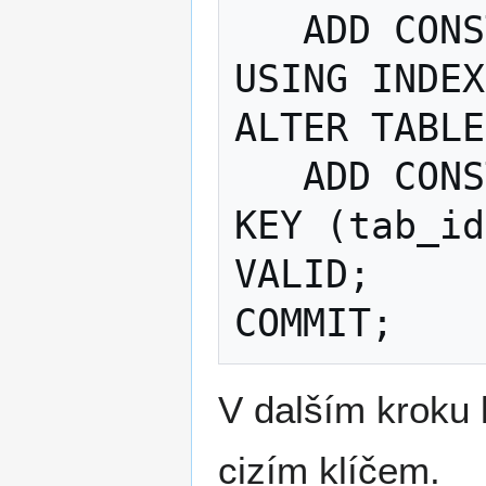
   ADD CONSTRAINT tab_pkey PRIMARY KEY 
USING INDEX
ALTER TABLE
   ADD CONSTRAINT second_tab_fkey FOREIGN 
KEY (tab_id
VALID;

V dalším kroku 
cizím klíčem.