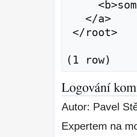
     <b>some text</b>+

   </a>              +

 </root>             +

Logování komu
Autor: Pavel St
Expertem na mon