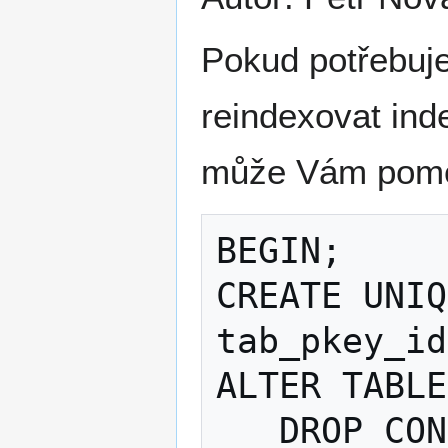
Pokud potřebuje
reindexovat ind
může Vám pomoc
BEGIN;

CREATE UNIQ
tab_pkey_id
ALTER TABLE
   DROP CONSTRAINT tab_pkey CASCADE, 
