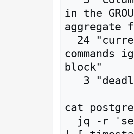
in the GROU
aggregate f
  24 "current transaction is aborted, 
commands ig
block"

   3 "deadlock detected"

cat postgre
  jq -r 'select(.error_severity=="ERROR") 