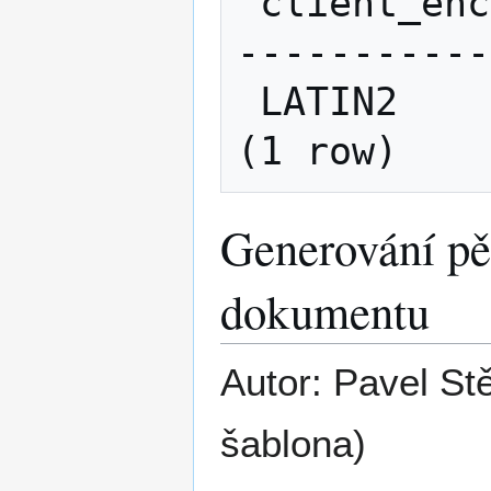
 client_encoding 

-----------
 LATIN2

Generování pě
dokumentu
Autor: Pavel Stě
šablona)