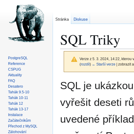
Stránka
Diskuse
SQL Triky
PostgreSQL
Verze z 5. 3. 2024, 14:22, kterou v
Reference
(
rozdíl
)
← Starší verze
| zobrazit a
CSPUG
Aktuality
Skočit
Skočit
FAQ
SQL je ukázkou
na
na
Desatero
Tahák 9.5-10
navigaci
vyhledávání
Tahák 10-11
vyřešit deseti 
Tahák 12
Tahák 13-17
Instalace
uvedené příklad
Začátečníkům
Přechod z MySQL
Zálohování