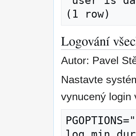
 user is daniel

Logování všec
Autor: Pavel St
Nastavte syst
vynucený login
PGOPTIONS="
log_min_dur