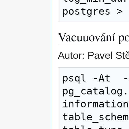
Vacuuování po
Autor: Pavel St
psql -At  -
pg_catalog.
information
table_schem