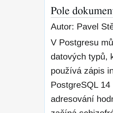
Pole dokument
Autor: Pavel St
V Postgresu můž
datových typů, 
používá zápis i
PostgreSQL 14 m
adresování hod
začíná schizofr