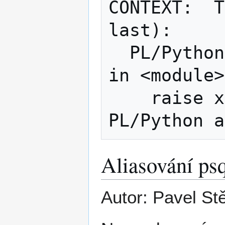
CONTEXT:  T
last):

  PL/Python anonymous code block, line 4, 
in <module>

    raise x;

Aliasování ps
Autor: Pavel St