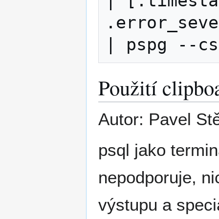
| [.timesta
.error_seve
Použití clipbo
Autor: Pavel St
psql jako termin
nepodporuje, n
výstupu a speci