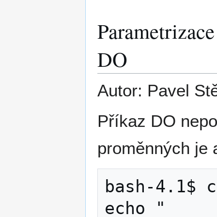
Parametrizace 
DO
Autor: Pavel St
Příkaz DO nepod
proměnných je a
bash-4.1$ c
echo "
