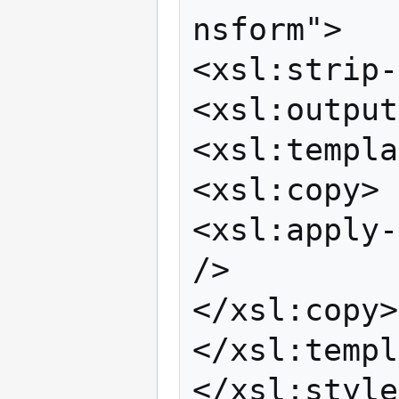
nsform">

<xsl:strip-
<xsl:output
<xsl:templa
<xsl:copy>

<xsl:apply-
/>

</xsl:copy>

</xsl:templ
</xsl:style