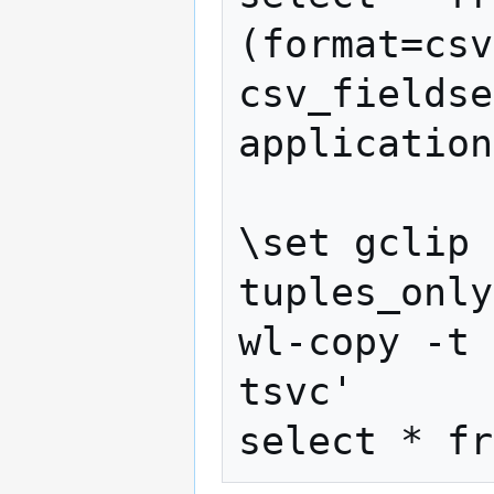
(format=csv
csv_fieldse
application
\set gclip 
tuples_only
wl-copy -t 
tsvc'
