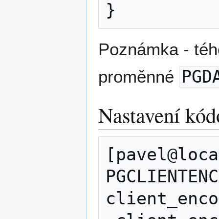
Poznámka - téh
proměnné
PGD
Nastavení kód
[pavel@loca
PGCLIENTENC
client_enco