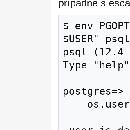
případně s esc
$ env PGOPT
$USER" psql
psql (12.4 
Type "help"
postgres=> 
    os.user     

-----------