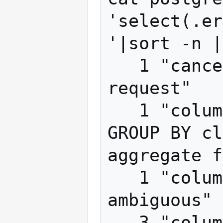
'select(.er
'|sort -n |
   1 "canceling statement due to user 
request"

   1 "column \"de.id\" must appear in the 
GROUP BY cl
aggregate f
   1 "column reference \"modify_time\" is 
ambiguous"

   3 "column \"us.show_name\" must appear 