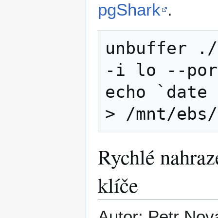
pgShark
.
unbuffer ./
-i lo --por
echo `date 
Rychlé nahraz
klíče
Autor: Petr Nov