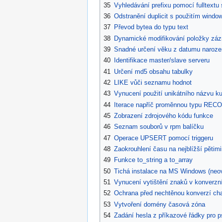
35
Vyhledávání prefixu pomocí fulltextu
36
Odstranění duplicit s použitím windo
37
Převod bytea do typu text
38
Dynamické modifikování položky zá
39
Snadné určení věku z datumu naroze
40
Identifikace master/slave serveru
41
Určení md5 obsahu tabulky
42
LIKE vůči seznamu hodnot
43
Vynucení použití unikátního názvu k
44
Iterace napříč proměnnou typu RECO
45
Zobrazení zdrojového kódu funkce
46
Seznam souborů v rpm balíčku
47
Operace UPSERT pomocí triggeru
48
Zaokrouhlení času na nejblížší pětim
49
Funkce to_string a to_array
50
Tichá instalace na MS Windows (neo
51
Vynucení vytištění znaků v konverzní
52
Ochrana před nechtěnou konverzí char
53
Vytvoření domény časová zóna
54
Zadání hesla z příkazové řádky pro p