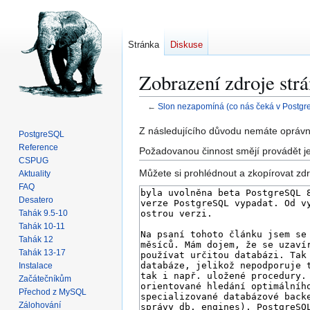
Stránka
Diskuse
Zobrazení zdroje str
←
Slon nezapomíná (co nás čeká v Postgr
Skočit
Skočit
Z následujícího důvodu nemáte oprávně
PostgreSQL
na
na
Reference
Požadovanou činnost smějí provádět je
navigaci
vyhledávání
CSPUG
Můžete si prohlédnout a zkopírovat zdr
Aktuality
FAQ
Desatero
Tahák 9.5-10
Tahák 10-11
Tahák 12
Tahák 13-17
Instalace
Začátečníkům
Přechod z MySQL
Zálohování