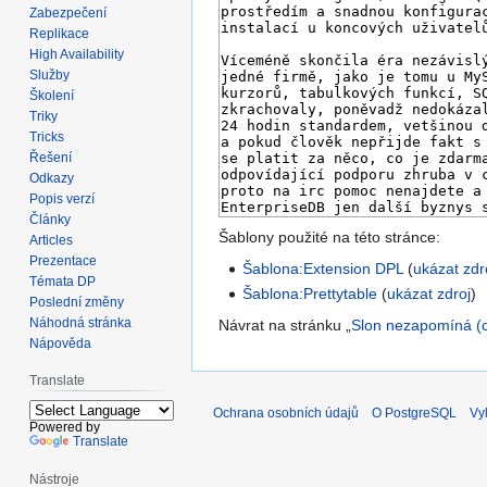
Zabezpečení
Replikace
High Availability
Služby
Školení
Triky
Tricks
Řešení
Odkazy
Popis verzí
Články
Šablony použité na této stránce:
Articles
Prezentace
Šablona:Extension DPL
(
ukázat zdr
Témata DP
Šablona:Prettytable
(
ukázat zdroj
)
Poslední změny
Náhodná stránka
Návrat na stránku „
Slon nezapomíná (c
Nápověda
Translate
Ochrana osobních údajů
O PostgreSQL
Vy
Powered by
Translate
Nástroje