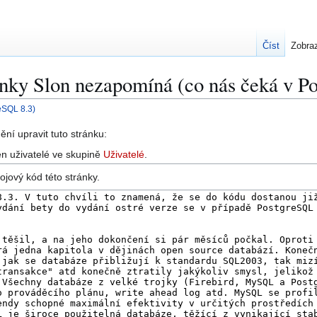
Číst
Zobraz
ánky Slon nezapomíná (co nás čeká v P
eSQL 8.3)
ní upravit tuto stránku:
n uživatelé ve skupině
Uživatelé
.
ojový kód této stránky.