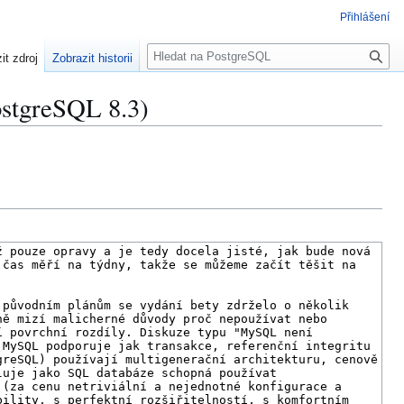
Přihlášení
H
it zdroj
Zobrazit historii
l
e
ostgreSQL 8.3)
d
a
t