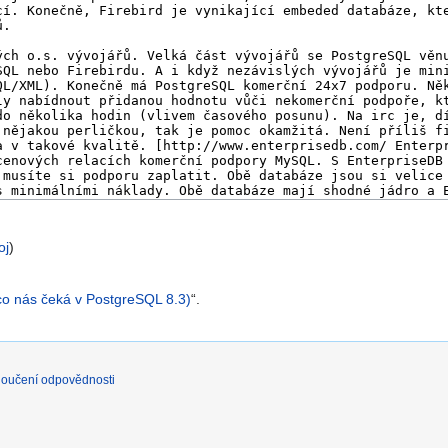
oj
)
o nás čeká v PostgreSQL 8.3)
“.
loučení odpovědnosti