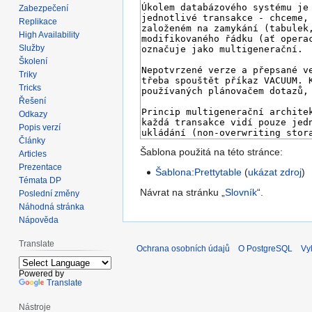
Zabezpečení
Replikace
High Availability
Služby
Školení
Triky
Tricks
Řešení
Odkazy
Popis verzí
Články
Šablona použitá na této stránce:
Articles
Prezentace
Šablona:Prettytable
(
ukázat zdroj
)
Témata DP
Návrat na stránku „
Slovník
“.
Poslední změny
Náhodná stránka
Nápověda
Translate
Ochrana osobních údajů
O PostgreSQL
Vy
Powered by
Translate
Nástroje