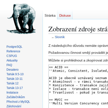
Stránka
Diskuse
Zobrazení zdroje str
←
Slovník
Skočit
Skočit
Z následujícího důvodu nemáte oprávně
PostgreSQL
na
na
Reference
Požadovanou činnost smějí provádět je
navigaci
vyhledávání
CSPUG
Můžete si prohlédnout a zkopírovat zdr
Aktuality
FAQ
Desatero
Tahák 9.5-10
Tahák 10-11
Tahák 12
Tahák 13-17
Instalace
Začátečníkům
Přechod z MySQL
Zálohování