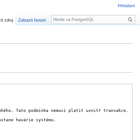
Přihlášení
H
it zdroj
Zobrazit historii
l
e
d
a
t