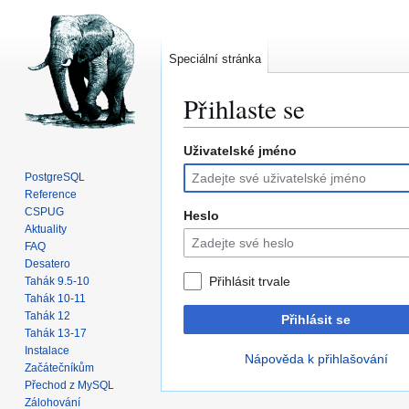
Speciální stránka
Přihlaste se
Uživatelské jméno
Skočit
Skočit
na
na
PostgreSQL
navigaci
vyhledávání
Reference
CSPUG
Heslo
Aktuality
FAQ
Desatero
Přihlásit trvale
Tahák 9.5-10
Tahák 10-11
Tahák 12
Přihlásit se
Tahák 13-17
Instalace
Nápověda k přihlašování
Začátečníkům
Přechod z MySQL
Zálohování