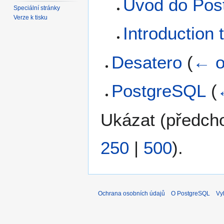
Úvod do Po
Speciální stránky
Verze k tisku
Introduction
Desatero
(
← o
PostgreSQL
(
Ukázat (
předch
250
|
500
).
Ochrana osobních údajů
O PostgreSQL
Vy