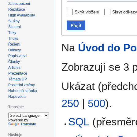
Zabezpečení
Replikace
Skrýt vložení
Skrýt odkazy
High Availability
Služby
Přejít
Školení
Triky
Tricks
Na
Úvod do P
Řešení
Odkazy
Popis verzí
Články
Zobrazují se 3 
Articles
Prezentace
Témata DP
Ukázat (
předch
Poslední změny
Náhodná stránka
Nápověda
250
|
500
).
Translate
SQL
(přesměr
Powered by
Translate
Nástroje