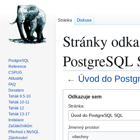
Stránka
Diskuse
Stránky odka
PostgreSQL
PostgreSQL
Reference
CSPUG
←
Úvod do Post
Aktuality
FAQ
Desatero
Skočit
Skočit
Odkazuje sem
Tahák 9.5-10
na
na
Tahák 10-11
Stránka:
navigaci
vyhledávání
Tahák 12
Tahák 13-17
Instalace
Začátečníkům
Jmenný prostor:
Přechod z MySQL
všechny
Zálohování