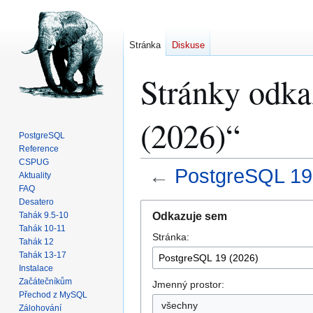
Stránka
Diskuse
Stránky odka
(2026)“
PostgreSQL
Reference
CSPUG
←
PostgreSQL 19
Aktuality
FAQ
Desatero
Skočit
Skočit
Odkazuje sem
Tahák 9.5-10
na
na
Tahák 10-11
Stránka:
navigaci
vyhledávání
Tahák 12
Tahák 13-17
Instalace
Začátečníkům
Jmenný prostor:
Přechod z MySQL
všechny
Zálohování