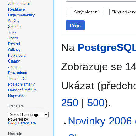
Zabezpečení
Replikace
Skrýt vložení
Skrýt odkazy
High Availability
Služby
Přejít
Školení
Triky
Tricks
Na
PostgreSQL
Řešení
Odkazy
Popis verzí
Články
Zobrazuje se 14
Articles
Prezentace
Témata DP
Ukázat (
předch
Poslední změny
Náhodná stránka
Nápověda
250
|
500
).
Translate
Novinky 2006 
Powered by
Translate
Nástroje