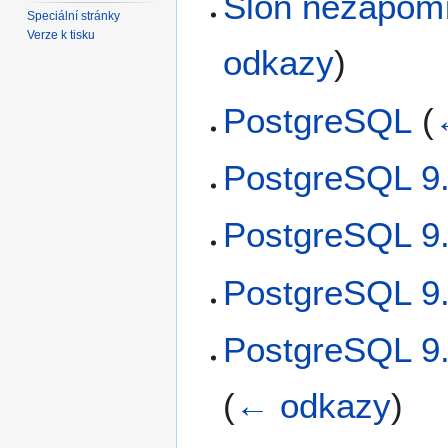
Slon nezapomí
Speciální stránky
Verze k tisku
odkazy
)
PostgreSQL
(
PostgreSQL 9.
PostgreSQL 9.
PostgreSQL 9.
PostgreSQL 9.5
(
← odkazy
)