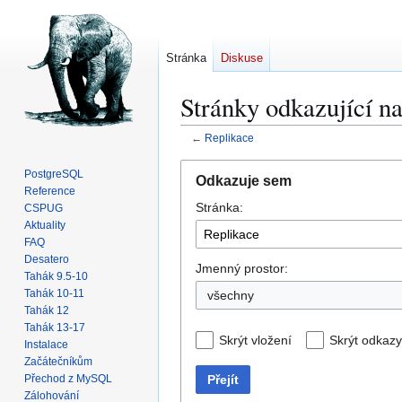
Stránka
Diskuse
Stránky odkazující n
←
Replikace
Skočit
Skočit
PostgreSQL
Odkazuje sem
na
na
Reference
Stránka:
navigaci
vyhledávání
CSPUG
Aktuality
FAQ
Desatero
Jmenný prostor:
Tahák 9.5-10
Tahák 10-11
všechny
Tahák 12
Tahák 13-17
Skrýt vložení
Skrýt odkazy
Instalace
Začátečníkům
Přejít
Přechod z MySQL
Zálohování