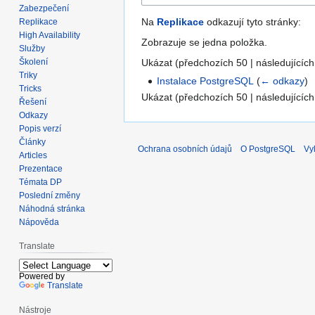
Zabezpečení
Na
Replikace
odkazují tyto stránky:
Replikace
High Availability
Zobrazuje se jedna položka.
Služby
Ukázat (
předchozích 50
|
následujících
Školení
Triky
Instalace PostgreSQL
(
← odkazy
)
Tricks
Ukázat (
předchozích 50
|
následujících
Řešení
Odkazy
Popis verzí
Články
Ochrana osobních údajů
O PostgreSQL
Vy
Articles
Prezentace
Témata DP
Poslední změny
Náhodná stránka
Nápověda
Translate
Powered by
Translate
Nástroje