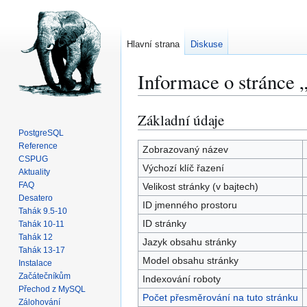
Hlavní strana
Diskuse
Informace o stránce
Základní údaje
Skočit
Skočit
na
na
PostgreSQL
Reference
navigaci
vyhledávání
Zobrazovaný název
CSPUG
Výchozí klíč řazení
Aktuality
FAQ
Velikost stránky (v bajtech)
Desatero
ID jmenného prostoru
Tahák 9.5-10
ID stránky
Tahák 10-11
Tahák 12
Jazyk obsahu stránky
Tahák 13-17
Model obsahu stránky
Instalace
Začátečníkům
Indexování roboty
Přechod z MySQL
Počet přesměrování na tuto stránku
Zálohování