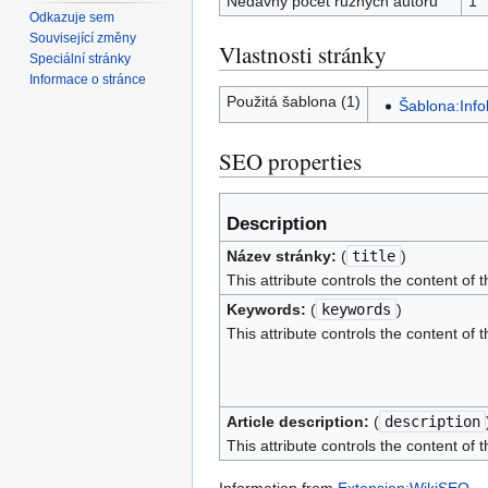
Nedávný počet různých autorů
1
Odkazuje sem
Související změny
Vlastnosti stránky
Speciální stránky
Informace o stránce
Použitá šablona (1)
Šablona:Info
SEO properties
Description
Název stránky:
(
title
)
This attribute controls the content of 
Keywords:
(
keywords
)
This attribute controls the content of 
Article description:
(
description
This attribute controls the content of 