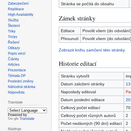
Zabezpečení
Stránka se počítá do obsahu
Replikace
High Availability
Zámek stránky
Služby
Školení
Editace
Povolit všem (do odvolání
Triky
Tricks
Přesunutí
Povolit všem (do odvolání
Řešení
Odkazy
Zobrazit knihu zamčení této stránky.
Popis verzí
Články
Historie editací
Articles
Prezentace
Témata DP
Stránku vytvořil
im
Poslední změny
Datum založení stránky
13
Náhodná stránka
Naposledy editoval
Pa
Nápověda
Datum poslední editace
20
Translate
Celkový počet editací
70
Powered by
Celkový počet různých autorů
2
Translate
Počet nedávných (90 dní) editací
2
Nástroje