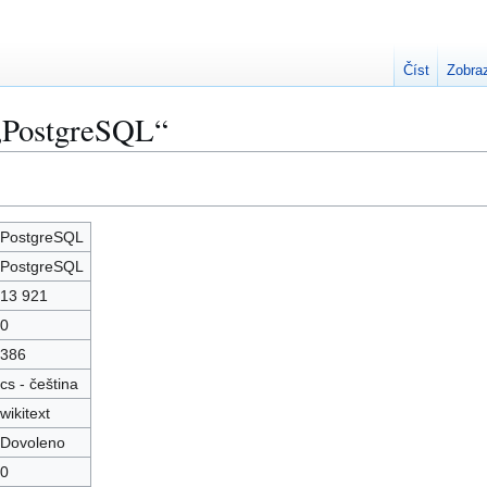
Číst
Zobraz
 „PostgreSQL“
PostgreSQL
PostgreSQL
13 921
0
386
cs - čeština
wikitext
Dovoleno
0