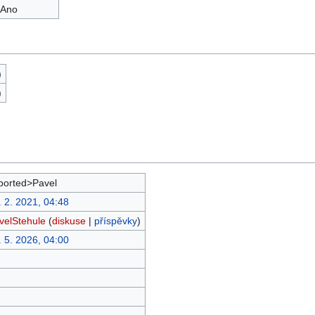
Ano
)
)
ported>Pavel
. 2. 2021, 04:48
velStehule
(
diskuse
|
příspěvky
)
. 5. 2026, 04:00