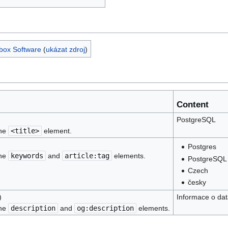
box Software
(
ukázat zdroj
)
Content
PostgreSQL
the
<title>
element.
Postgres
the
keywords
and
article:tag
elements.
PostgreSQL
Czech
česky
)
Informace o dat
the
description
and
og:description
elements.