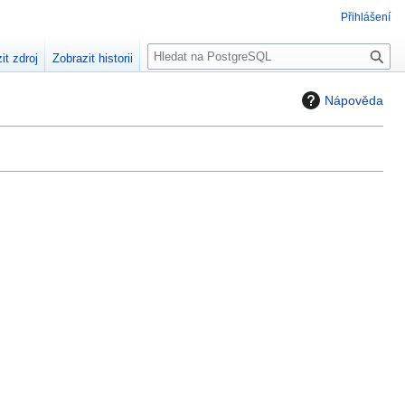
Přihlášení
H
it zdroj
Zobrazit historii
l
e
Nápověda
d
a
t