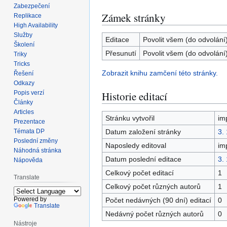
Zabezpečení
Zámek stránky
Replikace
High Availability
Služby
Editace
Povolit všem (do odvolání
Školení
Přesunutí
Povolit všem (do odvolání
Triky
Tricks
Zobrazit knihu zamčení této stránky.
Řešení
Odkazy
Popis verzí
Historie editací
Články
Articles
Stránku vytvořil
im
Prezentace
Témata DP
Datum založení stránky
3.
Poslední změny
Naposledy editoval
im
Náhodná stránka
Datum poslední editace
3.
Nápověda
Celkový počet editací
1
Translate
Celkový počet různých autorů
1
Powered by
Počet nedávných (90 dní) editací
0
Translate
Nedávný počet různých autorů
0
Nástroje