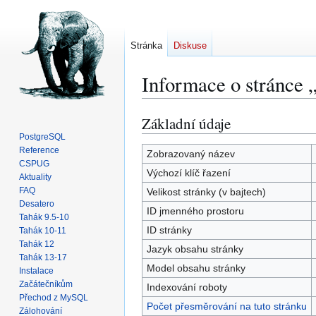
Stránka
Diskuse
Informace o stránce 
Základní údaje
Skočit
Skočit
na
na
PostgreSQL
Reference
navigaci
vyhledávání
Zobrazovaný název
CSPUG
Výchozí klíč řazení
Aktuality
FAQ
Velikost stránky (v bajtech)
Desatero
ID jmenného prostoru
Tahák 9.5-10
ID stránky
Tahák 10-11
Tahák 12
Jazyk obsahu stránky
Tahák 13-17
Model obsahu stránky
Instalace
Začátečníkům
Indexování roboty
Přechod z MySQL
Počet přesměrování na tuto stránku
Zálohování